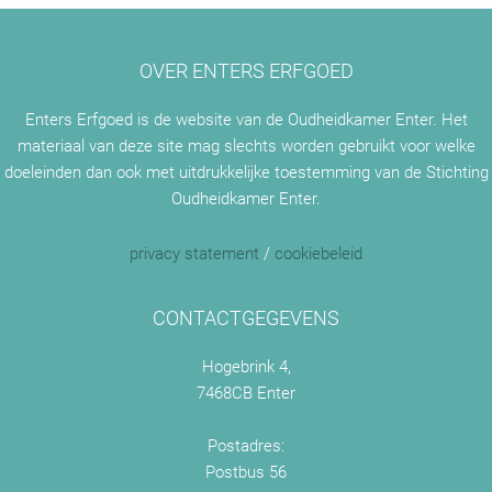
en
Zompenmuseum
gaat
OVER ENTERS ERFGOED
vernieuwen!
Enters Erfgoed is de website van de Oudheidkamer Enter. Het
materiaal van deze site mag slechts worden gebruikt voor welke
doeleinden dan ook met uitdrukkelijke toestemming van de Stichting
Oudheidkamer Enter.
privacy statement
/
cookiebeleid
CONTACTGEGEVENS
Hogebrink 4,
7468CB Enter
Postadres:
Postbus 56