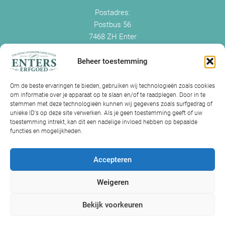
Postadres:
Postbus 56
7468 ZH Enter
+0547 - 38 38 54
info@enterserfgoed.nl
Beheer toestemming
www.enterserfgoed.nl
Om de beste ervaringen te bieden, gebruiken wij technologieën zoals cookies
om informatie over je apparaat op te slaan en/of te raadplegen. Door in te
IK HEB OUDE FOTO'S
stemmen met deze technologieën kunnen wij gegevens zoals surfgedrag of
unieke ID's op deze site verwerken. Als je geen toestemming geeft of uw
Is Historisch Enter daarin geïnteresseerd?
toestemming intrekt, kan dit een nadelige invloed hebben op bepaalde
functies en mogelijkheden.
Jazeker! Hebt u oude foto’s of videos van Enter? Dan kunt u contact
met ons opnemen.
Accepteren
Volg ons op Facebook
Weigeren
Volg ons op Instagram
Bekijk voorkeuren