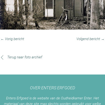
← Vorig bericht
Volgend bericht →
Terug naar foto archief
OVER ENTERS ERFGOED
Enters Erfgoed is de website van de Oudheidkamer Enter. Het
materiaal van deze site mag slechts worden gebruikt voor welke