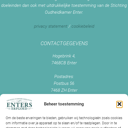
doeleinden dan ook met uitdrukkelijke toestemming van de Stichting
Oudheidkamer Enter.
privacy statement
/
cookiebeleid
CONTACTGEGEVENS
Hogebrink 4,
7468CB Enter
Postadres:
Postbus 56
7468 ZH Enter
+0547 - 38 38 54
info@enterserfgoed.nl
Beheer toestemming
www.enterserfgoed.nl
Om de beste ervaringen te bieden, gebruiken wij technologieën zoals cookies
om informatie over je apparaat op te slaan en/of te raadplegen. Door in te
IK HEB OUDE FOTO'S