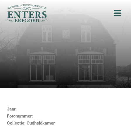
Ga
naar
de
inhoud
Jaar:
Fotonummer:
Collectie: Oudheidkamer