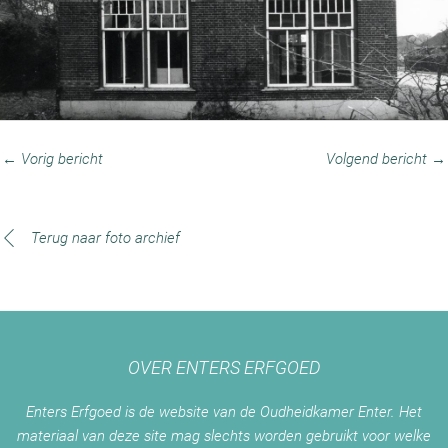
← Vorig bericht
Volgend bericht →
Terug naar foto archief
OVER ENTERS ERFGOED
Enters Erfgoed is de website van de Oudheidkamer Enter. Het
materiaal van deze site mag slechts worden gebruikt voor welke