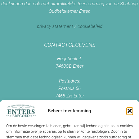
doeleinden dan ook met uitdrukkelijke toestemming van de Stichting
Oudheidkamer Enter.
privacy statement
/
cookiebeleid
CONTACTGEGEVENS
Hogebrink 4,
7468CB Enter
Postadres:
Postbus 56
7468 ZH Enter
+0547 - 38 38 54
info@enterserfgoed.nl
Beheer toestemming
www.enterserfgoed.nl
Om de beste ervaringen te bieden, gebruiken wij technologieën zoals cookies
om informatie over je apparaat op te slaan en/of te raadplegen. Door in te
IK HEB OUDE FOTO'S
stemmen met deze technologieën kunnen wij gegevens zoals surfgedrag of