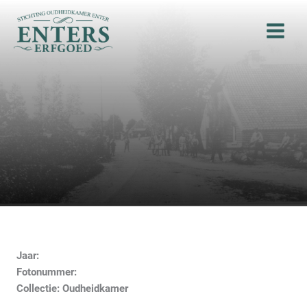
Ga
naar
de
inhoud
Jaar:
Fotonummer:
Collectie: Oudheidkamer