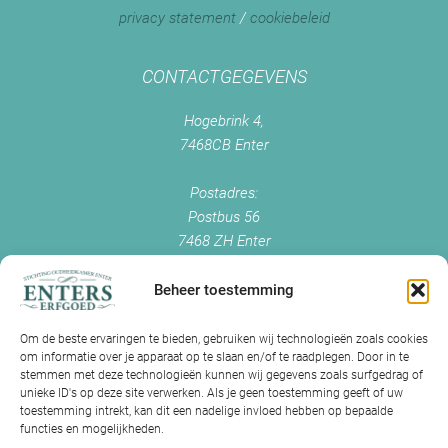
privacy statement
/
cookiebeleid
CONTACTGEGEVENS
Hogebrink 4,
7468CB Enter
Postadres:
Postbus 56
7468 ZH Enter
+0547 - 38 38 54
info@enterserfgoed.nl
Beheer toestemming
www.enterserfgoed.nl
Om de beste ervaringen te bieden, gebruiken wij technologieën zoals cookies
om informatie over je apparaat op te slaan en/of te raadplegen. Door in te
IK HEB OUDE FOTO'S
stemmen met deze technologieën kunnen wij gegevens zoals surfgedrag of
unieke ID's op deze site verwerken. Als je geen toestemming geeft of uw
Is Historisch Enter daarin geïnteresseerd?
toestemming intrekt, kan dit een nadelige invloed hebben op bepaalde
functies en mogelijkheden.
Jazeker! Hebt u oude foto’s of videos van Enter? Dan kunt u contact