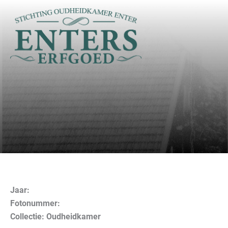
Ga
naar
de
inhoud
Jaar:
Fotonummer:
Collectie: Oudheidkamer