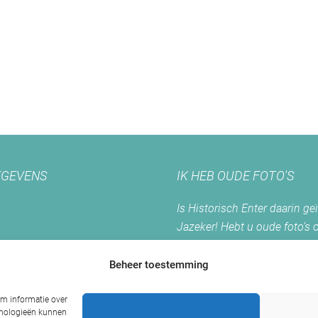
GEVENS
IK HEB OUDE FOTO'S
Is Historisch Enter daarin ge
Jazeker! Hebt u oude foto’s 
Enter? Dan kunt u contact m
opnemen.
Beheer toestemming
r
om informatie over
chnologieën kunnen