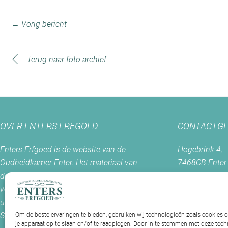
← Vorig bericht
Terug naar foto archief
OVER ENTERS ERFGOED
CONTACTGE
Enters Erfgoed is de website van de
Hogebrink 4,
Oudheidkamer Enter. Het materiaal van
7468CB Enter
deze site mag slechts worden gebruikt
voor welke doeleinden dan ook met
Postadres:
uitdrukkelijke toestemming van de
Postbus 56
Stichting Oudheidkamer Enter.
7468 ZH Ente
Om de beste ervaringen te bieden, gebruiken wij technologieën zoals cookies 
je apparaat op te slaan en/of te raadplegen. Door in te stemmen met deze te