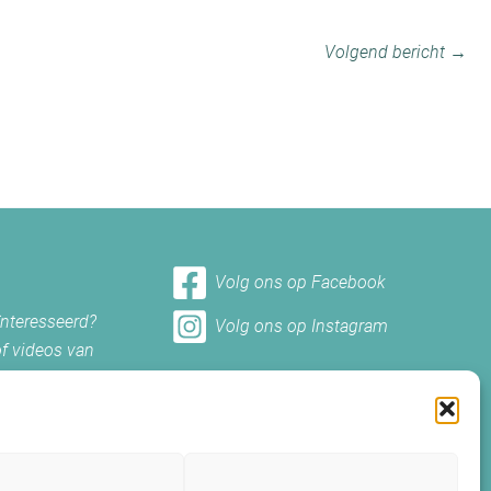
Volgend bericht →
Volg ons op Facebook
ïnteresseerd?
Volg ons op Instagram
of videos van
et ons