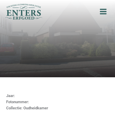
Ga
naar
de
inhoud
Jaar:
Fotonummer:
Collectie: Oudheidkamer