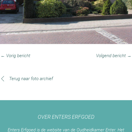
← Vorig bericht
Volgend bericht →
Terug naar foto archief
OVER ENTERS ERFGOED
Enters Erfgoed is de website van de Oudheidkamer Enter. Het