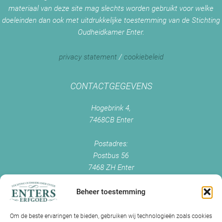
materiaal van deze site mag slechts worden gebruikt voor welke
doeleinden dan ook met uitdrukkelijke toestemming van de Stichting
Oudheidkamer Enter.
privacy statement
/
cookiebeleid
CONTACTGEGEVENS
Hogebrink 4,
7468CB Enter
Postadres:
Postbus 56
7468 ZH Enter
+0547 - 38 38 54
info@enterserfgoed.nl
Beheer toestemming
www.enterserfgoed.nl
Om de beste ervaringen te bieden, gebruiken wij technologieën zoals cookies