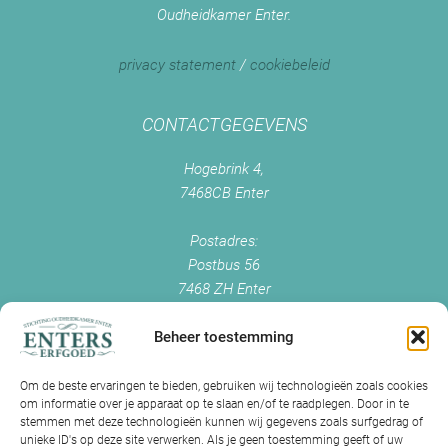
Oudheidkamer Enter.
privacy statement
/
cookiebeleid
CONTACTGEGEVENS
Hogebrink 4,
7468CB Enter
Postadres:
Postbus 56
7468 ZH Enter
+0547 - 38 38 54
info@enterserfgoed.nl
Beheer toestemming
www.enterserfgoed.nl
Om de beste ervaringen te bieden, gebruiken wij technologieën zoals cookies
om informatie over je apparaat op te slaan en/of te raadplegen. Door in te
IK HEB OUDE FOTO'S
stemmen met deze technologieën kunnen wij gegevens zoals surfgedrag of
unieke ID's op deze site verwerken. Als je geen toestemming geeft of uw