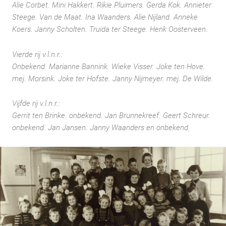
Alie Corbet. Mini Hakkert. Rikie Pluimers. Gerda Kok. Annieter
Steege. Van de Maat. Ina Waanders. Alie Nijland. Anneke
Koers. Janny Scholten. Truida ter Steege. Henk Oosterveen.
Vierde rij v.l.n.r.:
Onbekend. Marianne Bannink. Wieke Visser. Joke ten Hove.
mej. Morsink. Joke ter Hofste. Janny Nijmeyer. mej. De Wilde.
Vijfde rij v.l.n.r.:
Gerrit ten Brinke. onbekend. Jan Brunnekreef. Geert Schreur.
onbekend. Jan Jansen. Janny Waanders en onbekend.