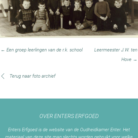
← Een groep leerlingen van de r.k. school
Leermeester J.W. ten
Hove →
Terug naar foto archief
OVER ENTERS ERFGOED
Enters Erfgoed is de website van de Oudheidkamer Enter. Het
materiaal van deze site mag slechts worden gebruikt voor welke