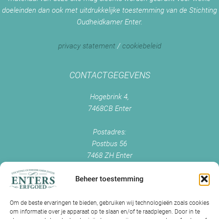
doeleinden dan ook met uitdrukkelijke toestemming van de Stichting
Oudheidkamer Enter.
privacy statement
/
cookiebeleid
CONTACTGEGEVENS
Hogebrink 4,
7468CB Enter
Postadres:
Postbus 56
7468 ZH Enter
+0547 - 38 38 54
info@enterserfgoed.nl
Beheer toestemming
www.enterserfgoed.nl
Om de beste ervaringen te bieden, gebruiken wij technologieën zoals cookies
om informatie over je apparaat op te slaan en/of te raadplegen. Door in te
IK HEB OUDE FOTO'S