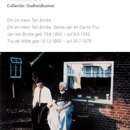
Collectie: Oudheidkamer
Dhr en mevr Ten Brinke
Dhr en mevr Ten Brinke. Oants-Jan en Oants-Trui.
Jan ten Brinke geb 10-6-1893 – ovl 8-9-1992
Trui de Wilde geb 19-12-1893 – ovl 29-7-1979