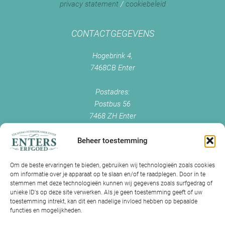
privacy statement
/
cookiebeleid
CONTACTGEGEVENS
Hogebrink 4,
7468CB Enter
Postadres:
Postbus 56
7468 ZH Enter
+0547 - 38 38 54
info@enterserfgoed.nl
Beheer toestemming
www.enterserfgoed.nl
Om de beste ervaringen te bieden, gebruiken wij technologieën zoals cookies
om informatie over je apparaat op te slaan en/of te raadplegen. Door in te
IK HEB OUDE FOTO'S
stemmen met deze technologieën kunnen wij gegevens zoals surfgedrag of
unieke ID's op deze site verwerken. Als je geen toestemming geeft of uw
Is Historisch Enter daarin geïnteresseerd?
toestemming intrekt, kan dit een nadelige invloed hebben op bepaalde
functies en mogelijkheden.
Jazeker! Hebt u oude foto’s of videos van Enter? Dan kunt u contact