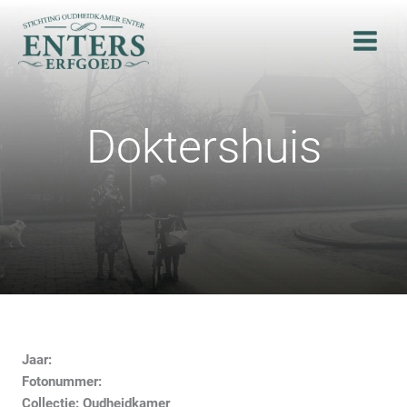
Ga
naar
de
inhoud
Doktershuis
Jaar:
Fotonummer:
Collectie: Oudheidkamer