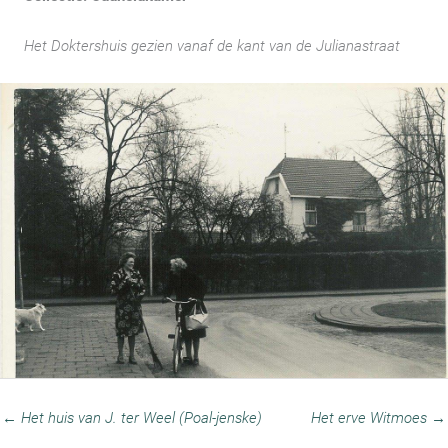
Het Doktershuis gezien vanaf de kant van de Julianastraat
← Het huis van J. ter Weel (Poal-jenske)
Het erve Witmoes →