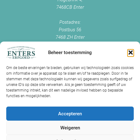
7468CB Enter
Postadres:
Postbus 56
7468 ZH Enter
+0547 - 38 38 54
info@enterserfgoed.nl
Beheer toestemming
www.enterserfgoed.nl
Om de beste ervaringen te bieden, gebruiken wij technologieën zoals cookies
om informatie over je apparaat op te slaan en/of te raadplegen. Door in te
IK HEB OUDE FOTO'S
stemmen met deze technologieën kunnen wij gegevens zoals surfgedrag of
unieke ID's op deze site verwerken. Als je geen toestemming geeft of uw
Is Historisch Enter daarin geïnteresseerd?
toestemming intrekt, kan dit een nadelige invloed hebben op bepaalde
functies en mogelijkheden.
Jazeker! Hebt u oude foto’s of videos van Enter? Dan kunt u contact
met ons opnemen.
Accepteren
Volg ons op Facebook
Weigeren
Volg ons op Instagram