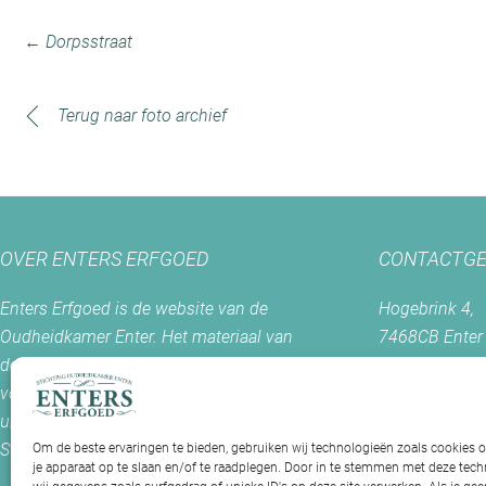
← Dorpsstraat
Terug naar foto archief
OVER ENTERS ERFGOED
CONTACTGE
Enters Erfgoed is de website van de
Hogebrink 4,
Oudheidkamer Enter. Het materiaal van
7468CB Enter
deze site mag slechts worden gebruikt
voor welke doeleinden dan ook met
Postadres:
uitdrukkelijke toestemming van de
Postbus 56
Stichting Oudheidkamer Enter.
7468 ZH Ente
Om de beste ervaringen te bieden, gebruiken wij technologieën zoals cookies 
je apparaat op te slaan en/of te raadplegen. Door in te stemmen met deze te
+0547 - 38 38