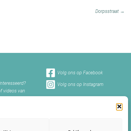
Dorpsstraat →
Volg ons op Facebook
ïnteresseerd?
Volg ons op Instagram
of videos van
et ons