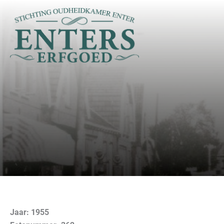
Ga
naar
de
inhoud
Jaar: 1955