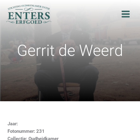
Ga
naar
de
inhoud
Gerrit de Weerd
Jaar:
Fotonummer: 231
Collectie: Oudheidkamer