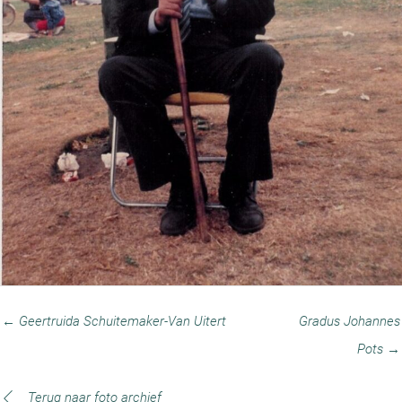
← Geertruida Schuitemaker-Van Uitert
Gradus Johannes
Pots →
Terug naar foto archief