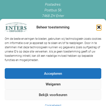
Postadres:
Postbus 56
7468 ZH Enter
+0547 - 38 38 54
info@enterserfgoed.nl
Beheer toestemming
www.enterserfgoed.nl
Om de beste ervaringen te bieden, gebruiken wij technologieën zoals cookies
om informatie over je apparaat op te slaan en/of te raadplegen. Door in te
IK HEB OUDE FOTO'S
stemmen met deze technologieën kunnen wij gegevens zoals surfgedrag of
unieke ID's op deze site verwerken. Als je geen toestemming geeft of uw
Is Historisch Enter daarin geïnteresseerd?
toestemming intrekt, kan dit een nadelige invloed hebben op bepaalde
functies en mogelijkheden.
Jazeker! Hebt u oude foto’s of videos van Enter? Dan kunt u contact
met ons opnemen.
Accepteren
Volg ons op Facebook
Weigeren
Volg ons op Instagram
Bekijk voorkeuren
Cookiebeleid