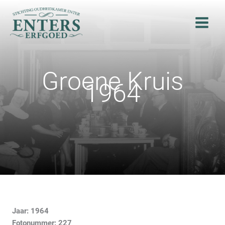
Ga
naar
de
inhoud
Groene Kruis
1964
Jaar: 1964
Fotonummer: 227