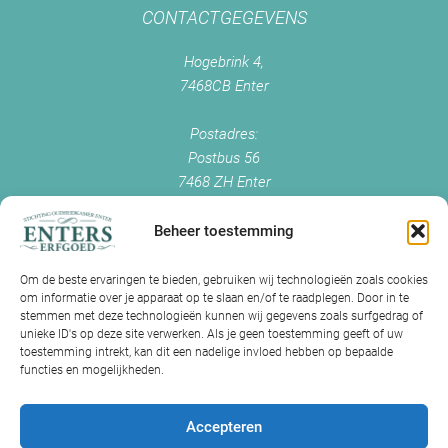
CONTACTGEGEVENS
Hogebrink 4,
7468CB Enter
Postadres:
Postbus 56
7468 ZH Enter
+0547 - 38 38 54
info@enterserfgoed.nl
Beheer toestemming
www.enterserfgoed.nl
Om de beste ervaringen te bieden, gebruiken wij technologieën zoals cookies
om informatie over je apparaat op te slaan en/of te raadplegen. Door in te
IK HEB OUDE FOTO'S
stemmen met deze technologieën kunnen wij gegevens zoals surfgedrag of
unieke ID's op deze site verwerken. Als je geen toestemming geeft of uw
Is Historisch Enter daarin geïnteresseerd?
toestemming intrekt, kan dit een nadelige invloed hebben op bepaalde
functies en mogelijkheden.
Jazeker! Hebt u oude foto’s of videos van Enter? Dan kunt u contact
met ons opnemen.
Accepteren