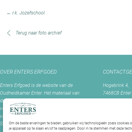
← r.k. Jozefschool
Terug naar foto archief
OVER ENTERS ERFGOED
CONTACTGE
Enters Erfgoed is de website van de
Hogebrink 4,
Oudheidkamer Enter. Het materiaal van
7468CB Enter
deze site mag slechts worden gebruikt
voor welke doeleinden dan ook met
Postadres:
uitdrukkelijke toestemming van de
Postbus 56
Stichting Oudheidkamer Enter.
7468 ZH Ente
Om de beste ervaringen te bieden, gebruiken wij technologieën zoals cookies 
je apparaat op te slaan en/of te raadplegen. Door in te stemmen met deze te
+0547 - 38 38