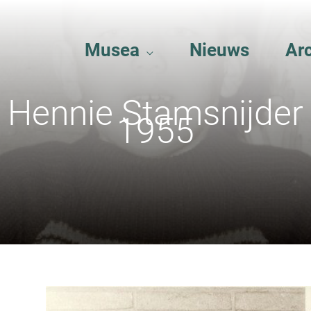
Musea
Nieuws
Ar
Hennie Stamsnijder
1955