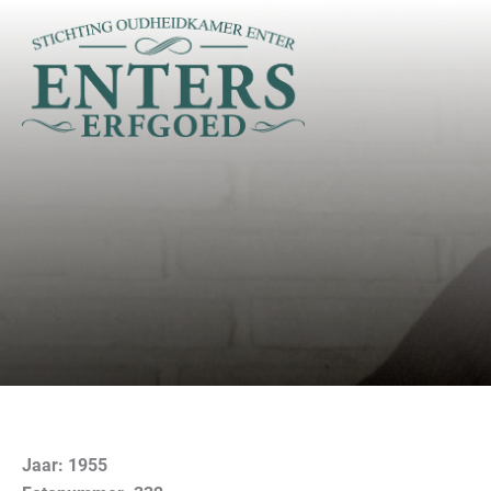
Ga
naar
de
inhoud
Jaar: 1955