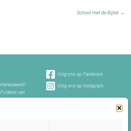
School met de Bijbel →
Volg ons op Facebook
ïnteresseerd?
Volg ons op Instagram
of videos van
et ons