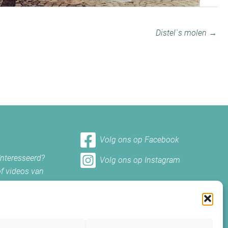
Distel`s molen →
Volg ons op Facebook
ïnteresseerd?
Volg ons op Instagram
of videos van
et ons