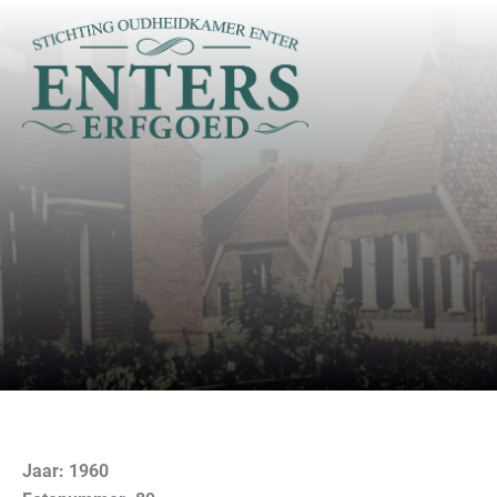
Ga
naar
de
inhoud
Jaar: 1960