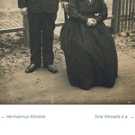
← Hermannus Morsink
Sina Wessels e.a. →