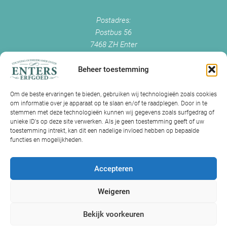
Postadres:
Postbus 56
7468 ZH Enter
+0547 - 38 38 54
info@enterserfgoed.nl
Beheer toestemming
www.enterserfgoed.nl
Om de beste ervaringen te bieden, gebruiken wij technologieën zoals cookies
om informatie over je apparaat op te slaan en/of te raadplegen. Door in te
IK HEB OUDE FOTO'S
stemmen met deze technologieën kunnen wij gegevens zoals surfgedrag of
unieke ID's op deze site verwerken. Als je geen toestemming geeft of uw
Is Historisch Enter daarin geïnteresseerd?
toestemming intrekt, kan dit een nadelige invloed hebben op bepaalde
functies en mogelijkheden.
Jazeker! Hebt u oude foto’s of videos van Enter? Dan kunt u contact
met ons opnemen.
Accepteren
Volg ons op Facebook
Weigeren
Volg ons op Instagram
Bekijk voorkeuren