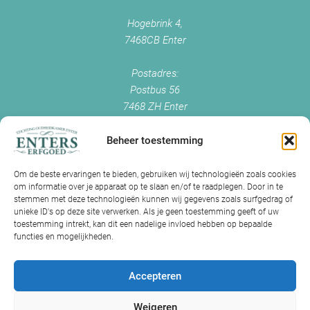
Hogebrink 4,
7468CB Enter
Postadres:
Postbus 56
7468 ZH Enter
+0547 - 38 38 54
info@enterserfgoed.nl
Beheer toestemming
www.enterserfgoed.nl
Om de beste ervaringen te bieden, gebruiken wij technologieën zoals cookies
om informatie over je apparaat op te slaan en/of te raadplegen. Door in te
IK HEB OUDE FOTO'S
stemmen met deze technologieën kunnen wij gegevens zoals surfgedrag of
unieke ID's op deze site verwerken. Als je geen toestemming geeft of uw
Is Historisch Enter daarin geïnteresseerd?
toestemming intrekt, kan dit een nadelige invloed hebben op bepaalde
functies en mogelijkheden.
Jazeker! Hebt u oude foto’s of videos van Enter? Dan kunt u contact
met ons opnemen.
Accepteren
Volg ons op Facebook
Weigeren