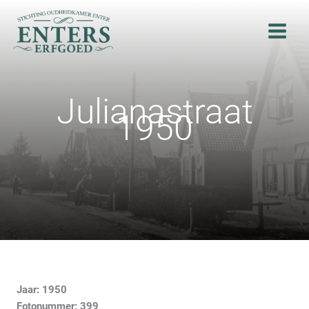
Ga
naar
de
inhoud
Julianastraat
1950
Jaar: 1950
Fotonummer: 399