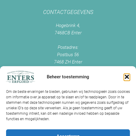
CONTACTGEGEVENS
Hogebrink 4,
7468CB Enter
Postadres:
Postbus 56
7468 ZH Enter
+0547 - 38 38 54
info@enterserfgoed.nl
Beheer toestemming
www.enterserfgoed.nl
Om de beste ervaringen te bieden, gebruiken wij technologieën zoals cookies
om informatie over je apparaat op te slaan en/of te raadplegen. Door in te
IK HEB OUDE FOTO'S
stemmen met deze technologieën kunnen wij gegevens zoals surfgedrag of
unieke ID's op deze site verwerken. Als je geen toestemming geeft of uw
Is Historisch Enter daarin geïnteresseerd?
toestemming intrekt, kan dit een nadelige invloed hebben op bepaalde
functies en mogelijkheden.
Jazeker! Hebt u oude foto’s of videos van Enter? Dan kunt u contact
met ons opnemen.