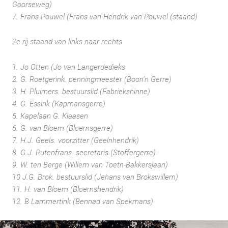
Goorseweg)
7. Frans Pouwel (Frans van Hendrik van Pouwel (staand)
2e rij staand van links naar rechts
1. Jo Otten (Jo van Langerdedieks
2. G. Roetgerink. penningmeester (Boon’n Gerre)
3. H. Pluimers. bestuurslid (Fabriekshinne)
4. G. Essink (Kapmansgerre)
5. Kapelaan G. Klaasen
6. G. van Bloem (Bloemsgerre)
7. H.J. Geels. voorzitter (Geelnhendrik)
8. G.J. Rutenfrans. secretaris (Stoffergerre)
9. W. ten Berge (Willem van Toetn-Bakkersjaan)
10 J.G. Brok. bestuurslid (Jehans van Brokswillem)
11. H. van Bloem (Bloemshendrik)
12. B Lammertink (Bennad van Spekmans)