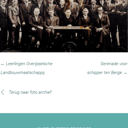
← Leerlingen Overijsselsche
Serenade voor
Landbouwmaatschappij
schipper ten Berge →
Terug naar foto archief