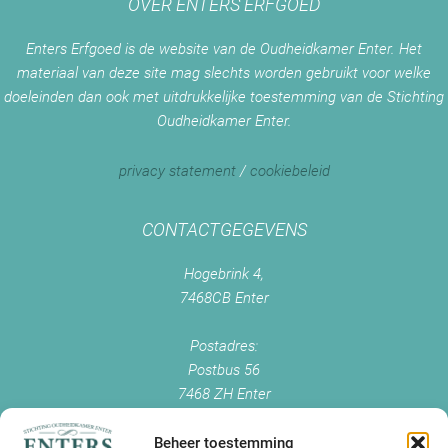
OVER ENTERS ERFGOED
Enters Erfgoed is de website van de Oudheidkamer Enter. Het
materiaal van deze site mag slechts worden gebruikt voor welke
doeleinden dan ook met uitdrukkelijke toestemming van de Stichting
Oudheidkamer Enter.
privacy statement
/
cookiebeleid
CONTACTGEGEVENS
Hogebrink 4,
7468CB Enter
Postadres:
Postbus 56
7468 ZH Enter
+0547 - 38 38 54
info@enterserfgoed.nl
Beheer toestemming