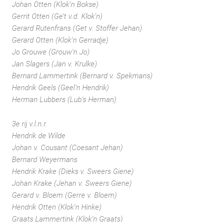
Johan Otten (Klok’n Bokse)
Gerrit Otten (Ge’t v.d. Klok’n)
Gerard Rutenfrans (Get v. Stoffer Jehan)
Gerard Otten (Klok’n Gerradje)
Jo Grouwe (Grouw’n Jo)
Jan Slagers (Jan v. Krulke)
Bernard Lammertink (Bernard v. Spekmans)
Hendrik Geels (Geel’n Hendrik)
Herman Lubbers (Lub’s Herman)
3e rij v.l.n.r.
Hendrik de Wilde
Johan v. Cousant (Coesant Jehan)
Bernard Weyermans
Hendrik Krake (Dieks v. Sweers Giene)
Johan Krake (Jehan v. Sweers Giene)
Gerard v. Bloem (Gerre v. Bloem)
Hendrik Otten (Klok’n Hinke)
Graats Lammertink (Klok’n Graats)