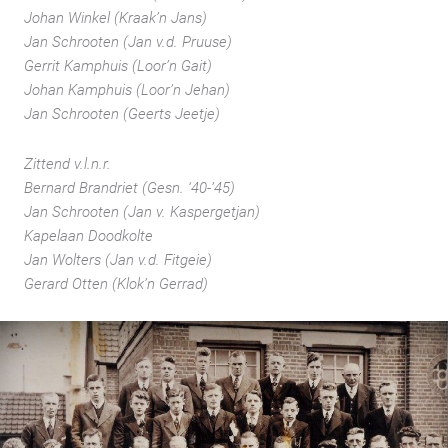
Johan Winkel (Kraak’n Jans)
Jan Schrooten (Jan v.d. Pruuse)
Gerrit Kamphuis (Loor’n Gait)
Johan Kamphuis (Loor’n Jehan)
Jan Schrooten (Geerts Jeetje)
Zittend v.l.n.r.
Bernard Brandriet (Gesn. ‘40-’45)
Jan Schrooten (Jan v. Kaspergetjan)
Kapelaan Doodkolte
Jan Wolters (Jan v.d. Fitgeie)
Gerard Otten (Klok’n Gerrad)