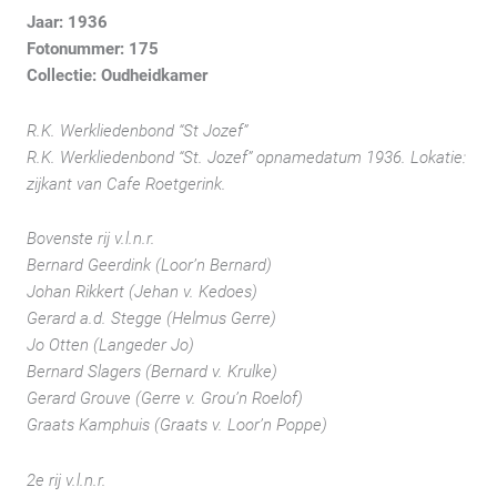
Jaar: 1936
Fotonummer: 175
Collectie: Oudheidkamer
R.K. Werkliedenbond “St Jozef”
R.K. Werkliedenbond “St. Jozef” opnamedatum 1936. Lokatie:
zijkant van Cafe Roetgerink.
Bovenste rij v.l.n.r.
Bernard Geerdink (Loor’n Bernard)
Johan Rikkert (Jehan v. Kedoes)
Gerard a.d. Stegge (Helmus Gerre)
Jo Otten (Langeder Jo)
Bernard Slagers (Bernard v. Krulke)
Gerard Grouve (Gerre v. Grou’n Roelof)
Graats Kamphuis (Graats v. Loor’n Poppe)
2e rij v.l.n.r.