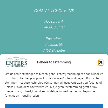
CONTACTGEGEVENS
Hogebrink 4,
7468CB Enter
Postadres:
Postbus 56
7468 ZH Enter
+0547 - 38 38 54
info@enterserfgoed.nl
Beheer toestemming
www.enterserfgoed.nl
Om de beste ervaringen te bieden, gebruiken wij technologieën zoals cookies
om informatie over je apparaat op te slaan en/of te raadplegen. Door in te
IK HEB OUDE FOTO'S
stemmen met deze technologieën kunnen wij gegevens zoals surfgedrag of
unieke ID's op deze site verwerken. Als je geen toestemming geeft of uw
Is Historisch Enter daarin geïnteresseerd?
toestemming intrekt, kan dit een nadelige invloed hebben op bepaalde
functies en mogelijkheden.
Jazeker! Hebt u oude foto’s of videos van Enter? Dan kunt u contact
met ons opnemen.