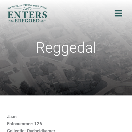
Ga
naar
de
inhoud
Reggedal
Jaar:
Fotonummer: 126
Collectie: Oudheidkamer