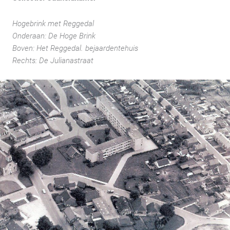
Hogebrink met Reggedal
Onderaan: De Hoge Brink
Boven: Het Reggedal. bejaardentehuis
Rechts: De Julianastraat