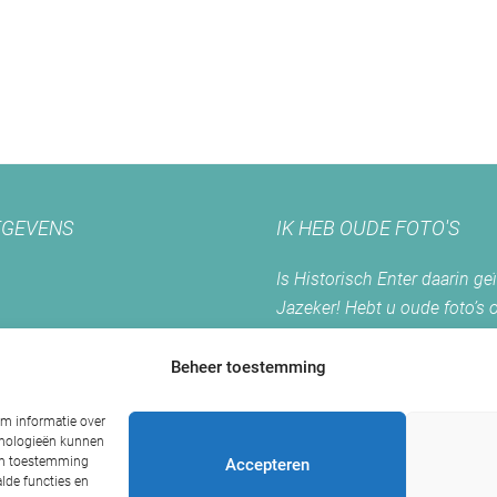
GEVENS
IK HEB OUDE FOTO'S
Is Historisch Enter daarin ge
Jazeker! Hebt u oude foto’s 
Enter? Dan kunt u contact m
opnemen.
Beheer toestemming
r
om informatie over
chnologieën kunnen
 54
een toestemming
Accepteren
fgoed.nl
lde functies en