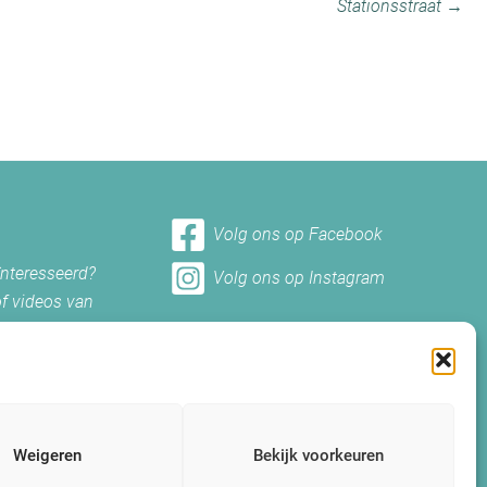
Stationsstraat →
Volg ons op Facebook
ïnteresseerd?
Volg ons op Instagram
of videos van
et ons
Weigeren
Bekijk voorkeuren