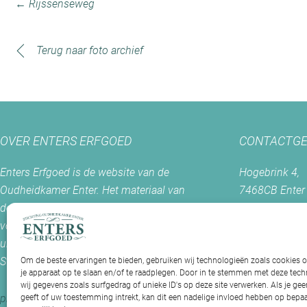
← Rijssenseweg
Terug naar foto archief
OVER ENTERS ERFGOED
CONTACTGE
Enters Erfgoed is de website van de
Hogebrink 4,
Oudheidkamer Enter. Het materiaal van
7468CB Enter
deze site mag slechts worden gebruikt
voor welke doeleinden dan ook met
Postadres:
uitdrukkelijke toestemming van de
Postbus 56
Stichting Oudheidkamer Enter.
7468 ZH Ente
Om de beste ervaringen te bieden, gebruiken wij technologieën zoals cookies 
je apparaat op te slaan en/of te raadplegen. Door in te stemmen met deze te
+0547 - 38 38
wij gegevens zoals surfgedrag of unieke ID's op deze site verwerken. Als je g
info@enterser
privacy statement
/
cookiebeleid
geeft of uw toestemming intrekt, kan dit een nadelige invloed hebben op bepaa