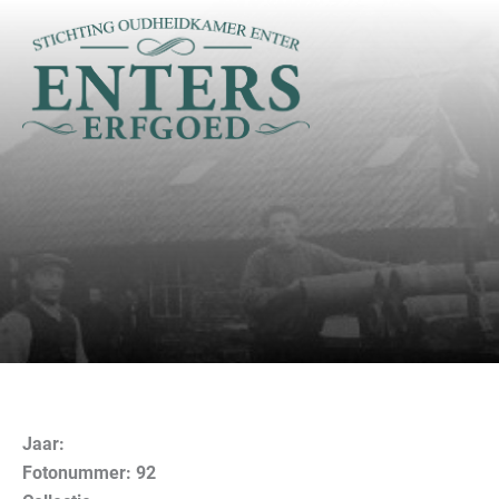
Ga
naar
de
inhoud
Jaar:
Fotonummer: 92