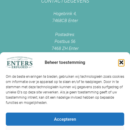
CONTACTGEGEVENS
Hogebrink 4,
7468CB Enter
Postadres:
Postbus 56
7468 ZH Enter
+0547 - 38 38 54
info@enterserfgoed.nl
Beheer toestemming
www.enterserfgoed.nl
Om de beste ervaringen te bieden, gebruiken wij technologieën zoals cookies
om informatie over je apparaat op te slaan en/of te raadplegen. Door in te
IK HEB OUDE FOTO'S
stemmen met deze technologieën kunnen wij gegevens zoals surfgedrag of
unieke ID's op deze site verwerken. Als je geen toestemming geeft of uw
Is Historisch Enter daarin geïnteresseerd?
toestemming intrekt, kan dit een nadelige invloed hebben op bepaalde
functies en mogelijkheden.
Jazeker! Hebt u oude foto’s of videos van Enter? Dan kunt u contact
met ons opnemen.
Accepteren