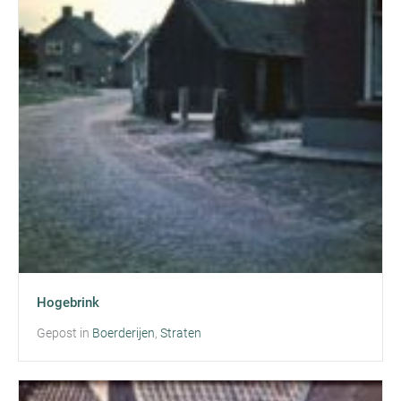
Hogebrink
Gepost in
Boerderijen
,
Straten