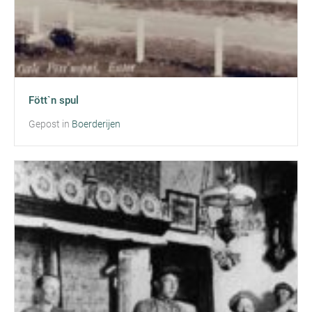
Fött`n spul
Gepost in
Boerderijen