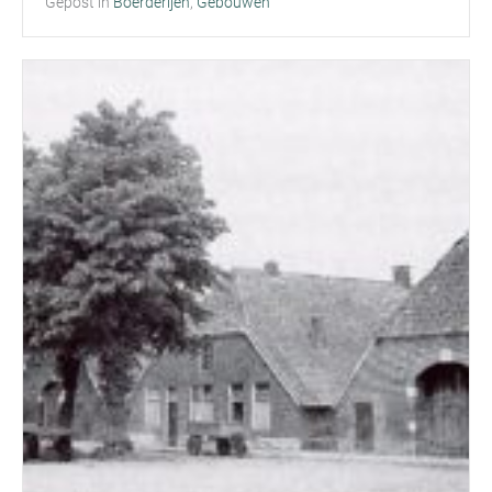
Gepost in
Boerderijen
,
Gebouwen