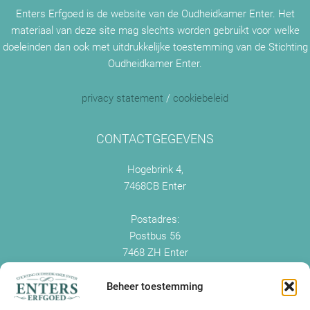
Enters Erfgoed is de website van de Oudheidkamer Enter. Het
materiaal van deze site mag slechts worden gebruikt voor welke
doeleinden dan ook met uitdrukkelijke toestemming van de Stichting
Oudheidkamer Enter.
privacy statement
/
cookiebeleid
CONTACTGEGEVENS
Hogebrink 4,
7468CB Enter
Postadres:
Postbus 56
7468 ZH Enter
+0547 - 38 38 54
info@enterserfgoed.nl
Beheer toestemming
www.enterserfgoed.nl