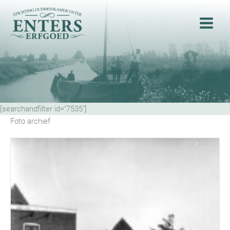
Ga
naar
de
inhoud
[searchandfilter id="7535"]
Foto archief