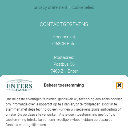
privacy statement
/
cookiebeleid
CONTACTGEGEVENS
Hogebrink 4,
7468CB Enter
Postadres:
Postbus 56
7468 ZH Enter
+0547 - 38 38 54
info@enterserfgoed.nl
Beheer toestemming
www.enterserfgoed.nl
Om de beste ervaringen te bieden, gebruiken wij technologieën zoals cookies
om informatie over je apparaat op te slaan en/of te raadplegen. Door in te
IK HEB OUDE FOTO'S
stemmen met deze technologieën kunnen wij gegevens zoals surfgedrag of
unieke ID's op deze site verwerken. Als je geen toestemming geeft of uw
Is Historisch Enter daarin geïnteresseerd?
toestemming intrekt, kan dit een nadelige invloed hebben op bepaalde
functies en mogelijkheden.
Jazeker! Hebt u oude foto’s of videos van Enter? Dan kunt u contact