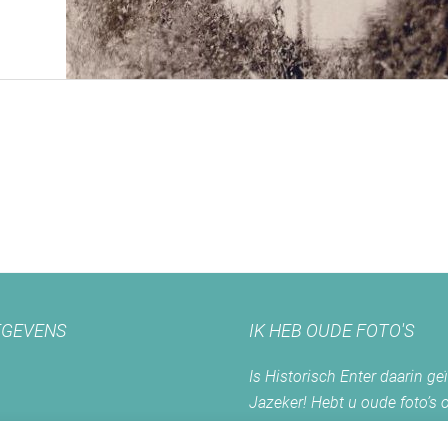
GEVENS
IK HEB OUDE FOTO'S
Is Historisch Enter daarin ge
Jazeker! Hebt u oude foto’s 
Enter? Dan kunt u contact m