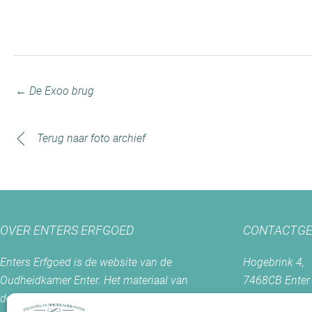
← De Exoo brug
Terug naar foto archief
OVER ENTERS ERFGOED
CONTACTGE
Enters Erfgoed is de website van de
Hogebrink 4,
Oudheidkamer Enter. Het materiaal van
7468CB Enter
deze site mag slechts worden gebruikt