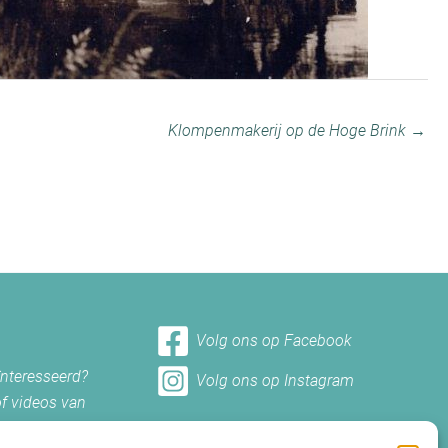
Klompenmakerij op de Hoge Brink →
Volg ons op Facebook
ïnteresseerd?
Volg ons op Instagram
of videos van
et ons