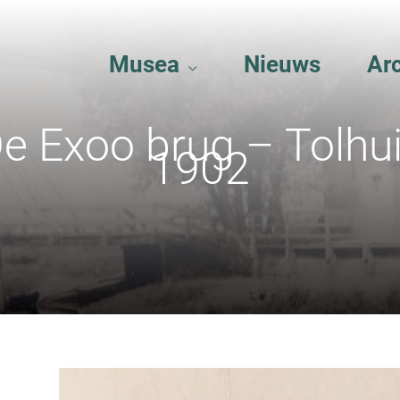
Musea
Nieuws
Ar
e Exoo brug – Tolhu
1902