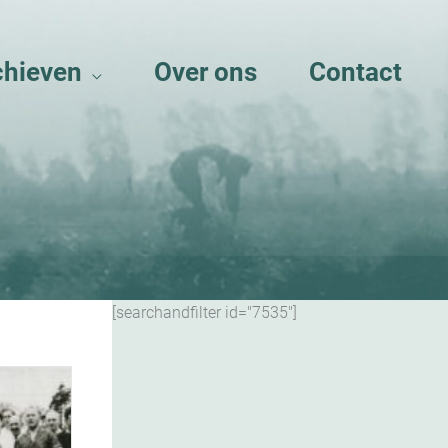
chieven
Over ons
Contact
[searchandfilter id="7535"]