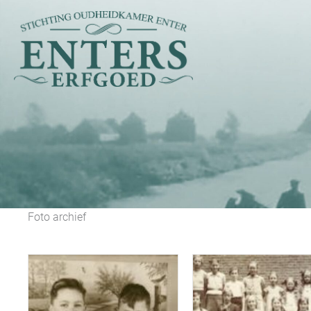
Ga
naar
de
inhoud
Foto archief