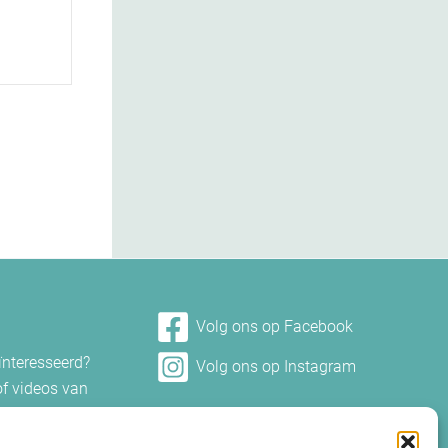
Volg ons op Facebook
eïnteresseerd?
Volg ons op Instagram
of videos van
et ons