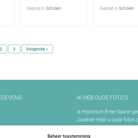
Gepost in
Scholen
Gepost in
Scholen
2
3
Volgende »
EGEVENS
IK HEB OUDE FOTO'S
Is Historisch Enter daarin g
Jazeker! Hebt u oude foto’s 
Enter? Dan kunt u contact m
opnemen.
Beheer toestemming