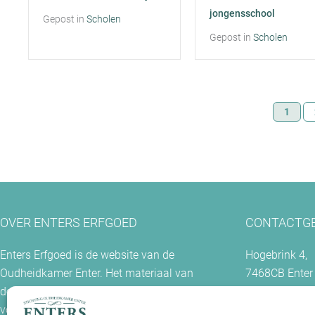
jongensschool
Gepost in
Scholen
Gepost in
Scholen
1
OVER ENTERS ERFGOED
CONTACTG
Enters Erfgoed is de website van de
Hogebrink 4,
Oudheidkamer Enter. Het materiaal van
7468CB Enter
deze site mag slechts worden gebruikt
voor welke doeleinden dan ook met
Postadres: