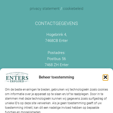
privacy statement
/
cookiebeleid
CONTACTGEGEVENS
Hogebrink 4,
7468CB Enter
Postadres:
Postbus 56
7468 ZH Enter
+0547 - 38 38 54
info@enterserfgoed.nl
Beheer toestemming
www.enterserfgoed.nl
Om de beste ervaringen te bieden, gebruiken wij technologieën zoals cookies
om informatie over je apparaat op te slaan en/of te raadplegen. Door in te
IK HEB OUDE FOTO'S
stemmen met deze technologieën kunnen wij gegevens zoals surfgedrag of
unieke ID's op deze site verwerken. Als je geen toestemming geeft of uw
Is Historisch Enter daarin geïnteresseerd?
toestemming intrekt, kan dit een nadelige invloed hebben op bepaalde
functies en mogelijkheden.