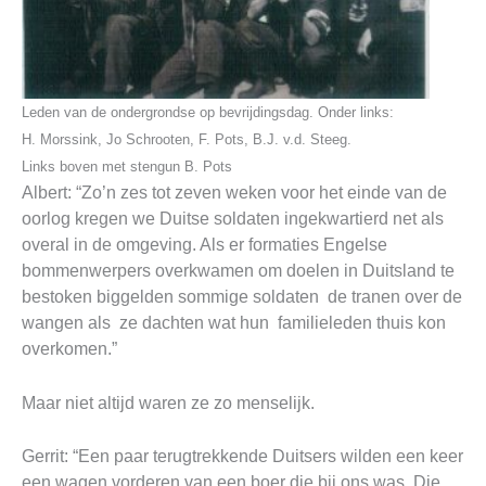
Leden van de ondergrondse op bevrijdingsdag. Onder links:
H. Morssink, Jo Schrooten, F. Pots, B.J. v.d. Steeg.
Links boven met stengun B. Pots
Albert: “Zo’n zes tot zeven weken voor het einde van de
oorlog kregen we Duitse soldaten ingekwartierd net als
overal in de omgeving. Als er formaties Engelse
bommenwerpers overkwamen om doelen in Duitsland te
bestoken biggelden sommige soldaten de tranen over de
wangen als ze dachten wat hun familieleden thuis kon
overkomen.”
Maar niet altijd waren ze zo menselijk.
Gerrit: “Een paar terugtrekkende Duitsers wilden een keer
een wagen vorderen van een boer die bij ons was. Die