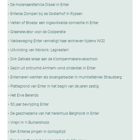
De molenaarsfamilie Dissel in Enter
Enterse Zompen bij de Oosterhof in Rijssen
Velten of Broeze: een ingewikkelde connectie in Enter
Graanelevator voor de Coöperatie
Vakbeweging Enter vernietigt haar archieven tijdens WO2
Uitvinding van Morsink: Legnesten!
Dirk Getkate leraar aan de Klompenmakersvakschool
Gezin uit ontruimd Arnhem vond onderdak in Enter
Enternaren werkten als dwangarbeider in munitiefabriek Strausberg
Plattegrond van Enter in het begin van de jaren zestig
Het Erve Berends
50 jaar bevrijding Enter
De geschiedenis van het herenhuis Berghorst in Enter
Vriejn in ’n Bulnershook
Een Enterse jongen in oorlogstijd