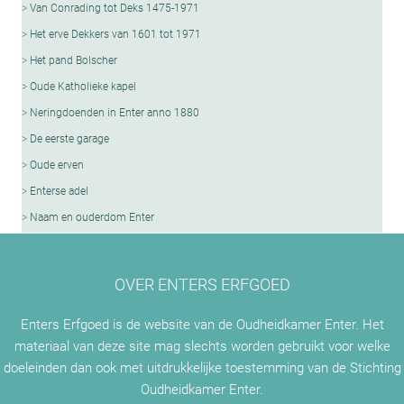
Van Conrading tot Deks 1475-1971
Het erve Dekkers van 1601 tot 1971
Het pand Bolscher
Oude Katholieke kapel
Neringdoenden in Enter anno 1880
De eerste garage
Oude erven
Enterse adel
Naam en ouderdom Enter
OVER ENTERS ERFGOED
Enters Erfgoed is de website van de Oudheidkamer Enter. Het
materiaal van deze site mag slechts worden gebruikt voor welke
doeleinden dan ook met uitdrukkelijke toestemming van de Stichting
Oudheidkamer Enter.