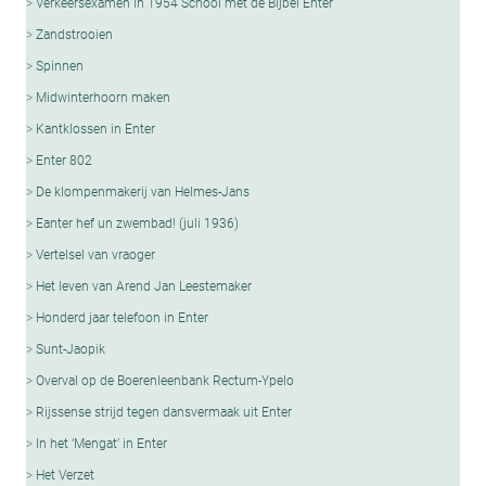
Verkeersexamen in 1954 School met de Bijbel Enter
Zandstrooien
Spinnen
Midwinterhoorn maken
Kantklossen in Enter
Enter 802
De klompenmakerij van Helmes-Jans
Eanter hef un zwembad! (juli 1936)
Vertelsel van vraoger
Het leven van Arend Jan Leestemaker
Honderd jaar telefoon in Enter
Sunt-Jaopik
Overval op de Boerenleenbank Rectum-Ypelo
Rijssense strijd tegen dansvermaak uit Enter
In het ‘Mengat’ in Enter
Het Verzet