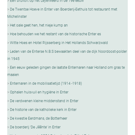
Een bruiloft op het Leyerweerd in de 19e eeuw
De Twentse Hoeve in Enter van Boerderij-Eethuis tot restaurant met
Michelinster
Het oale geet hen, het nieje kump an
Hoe behouden we het restant van de historische Enter es
Witte Hoes en Hotel Rijsserberg in Het Hollands Schwarzwald
Leden van de Enterse N.B.S bewaakten deel van de dijk Noordoost-polder
in 1945
Een eeuw geleden gingen de laatste Enternaren naar Holland om gras te
maaien
Enternaren in de mobilisatietijd (1914 -1918)
Ophalen huisvuil en hygiëne in Enter
De verdwenen kleine middenstand in Enter
De historie van de katholieke kerk in Enter
De kwestie Eerdmans, de Botterheer
De boerderij ‘De Jêênte’ in Enter