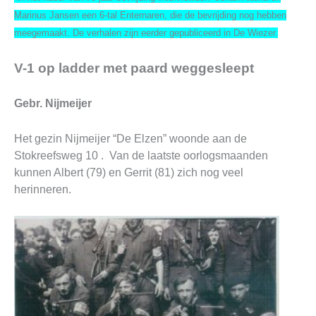
Marinus Jansen een 6-tal Enternaren, die de bevrijding nog hebben
meegemaakt. De verhalen zijn eerder gepubliceerd in De Wiezer.
V-1 op ladder met paard weggesleept
Gebr. Nijmeijer
Het gezin Nijmeijer “De Elzen” woonde aan de
Stokreefsweg 10 . Van de laatste oorlogsmaanden
kunnen Albert (79) en Gerrit (81) zich nog veel
herinneren.