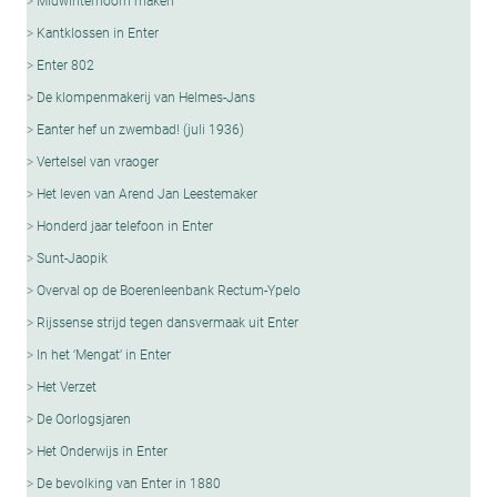
Midwinterhoorn maken
Kantklossen in Enter
Enter 802
De klompenmakerij van Helmes-Jans
Eanter hef un zwembad! (juli 1936)
Vertelsel van vraoger
Het leven van Arend Jan Leestemaker
Honderd jaar telefoon in Enter
Sunt-Jaopik
Overval op de Boerenleenbank Rectum-Ypelo
Rijssense strijd tegen dansvermaak uit Enter
In het ‘Mengat’ in Enter
Het Verzet
De Oorlogsjaren
Het Onderwijs in Enter
De bevolking van Enter in 1880