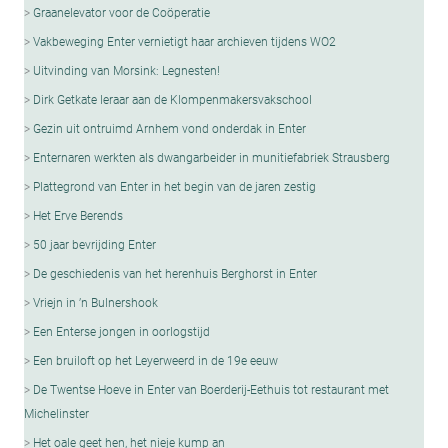
Graanelevator voor de Coöperatie
Vakbeweging Enter vernietigt haar archieven tijdens WO2
Uitvinding van Morsink: Legnesten!
Dirk Getkate leraar aan de Klompenmakersvakschool
Gezin uit ontruimd Arnhem vond onderdak in Enter
Enternaren werkten als dwangarbeider in munitiefabriek Strausberg
Plattegrond van Enter in het begin van de jaren zestig
Het Erve Berends
50 jaar bevrijding Enter
De geschiedenis van het herenhuis Berghorst in Enter
Vriejn in ’n Bulnershook
Een Enterse jongen in oorlogstijd
Een bruiloft op het Leyerweerd in de 19e eeuw
De Twentse Hoeve in Enter van Boerderij-Eethuis tot restaurant met
Michelinster
Het oale geet hen, het nieje kump an