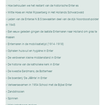
Hoe behouden we het restant van de historische Enter es
Witte Hoes en Hotel Rijsserberg in Het Hollands Schwarzwald
Leden van de Enterse N.B.S bewaakten deel van de dijk Noordoost-polder
in 1945
Een eeuw geleden gingen de laatste Enternaren naar Holland om gras te
maaien
Enternaren in de mobilisatietijd (1914 -1918)
Ophalen huisvuil en hygiëne in Enter
De verdwenen kleine middenstand in Enter
De historie van de katholieke kerk in Enter
De kwestie Eerdmans, de Botterheer
De boerderij ‘De Jêênte’ in Enter
Verkeersexamen in 1954 School met de Bijbel Enter
Zandstrooien
Spinnen