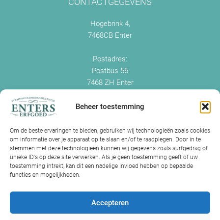
CONTACTGEGEVENS
Hogebrink 4,
7468CB Enter
Postadres:
Postbus 56
7468 ZH Enter
+0547 - 38 38 54
info@enterserfgoed.nl
Beheer toestemming
www.enterserfgoed.nl
Om de beste ervaringen te bieden, gebruiken wij technologieën zoals cookies
om informatie over je apparaat op te slaan en/of te raadplegen. Door in te
IK HEB OUDE FOTO'S
stemmen met deze technologieën kunnen wij gegevens zoals surfgedrag of
unieke ID's op deze site verwerken. Als je geen toestemming geeft of uw
Is Historisch Enter daarin geïnteresseerd?
toestemming intrekt, kan dit een nadelige invloed hebben op bepaalde
functies en mogelijkheden.
Jazeker! Hebt u oude foto’s of videos van Enter? Dan kunt u contact
met ons opnemen.
Accepteren