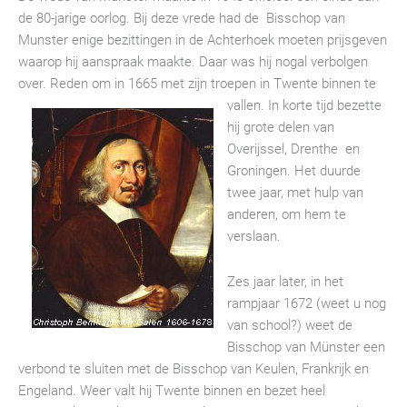
de 80-jarige oorlog. Bij deze vrede had de Bisschop van
Munster enige bezittingen in de Achterhoek moeten prijsgeven
waarop hij aanspraak maakte. Daar was hij nogal verbolgen
over. Reden om in 1665 met zijn troepen in Twente binnen te
vallen. In
korte tijd bezette
hij grote delen van
Overijssel, Drenthe en
Groningen. Het duurde
twee jaar, met hulp van
anderen, om hem te
verslaan.
Zes jaar later, in het
rampjaar 1672 (weet u nog
van school?) weet de
Bisschop van Münster een
verbond te sluiten met de Bisschop van Keulen, Frankrijk en
Engeland. Weer valt hij Twente binnen en bezet heel