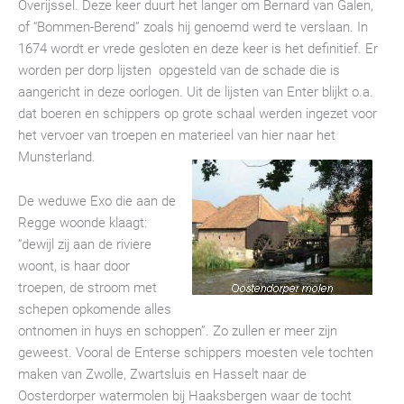
Overijssel. Deze keer duurt het langer om Bernard van Galen,
of “Bommen-Berend” zoals hij genoemd werd te verslaan. In
1674 wordt er vrede gesloten en deze keer is het definitief. Er
worden per dorp lijsten opgesteld van de schade die is
aangericht in deze oorlogen. Uit de lijsten van Enter blijkt o.a.
dat boeren en schippers op grote schaal werden ingezet voor
het vervoer van troepen en materieel van hier naar het
Munsterland.
De weduwe Exo die aan de
Regge woonde klaagt:
“dewijl zij aan de riviere
woont, is haar door
troepen, de stroom met
schepen opkomende alles
ontnomen in huys en schoppen”. Zo zullen er meer zijn
geweest. Vooral de Enterse schippers moesten vele tochten
maken van Zwolle, Zwartsluis en Hasselt naar de
Oosterdorper watermolen bij Haaksbergen waar de tocht