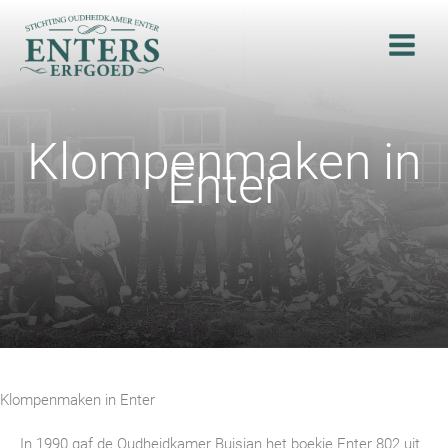
Ga
naar
de
inhoud
Klompenmaken in
Enter
Klompenmaken in Enter
In 1990 gaf de Oudheidkamer Buisjan het boekje Enter 802 uit