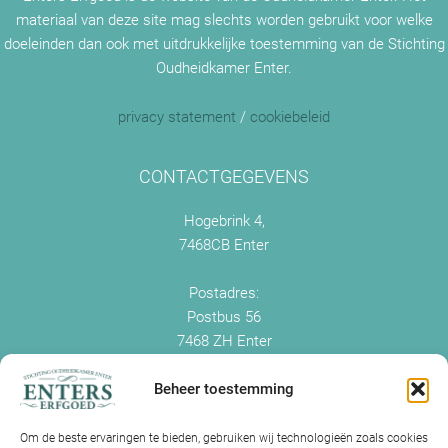
materiaal van deze site mag slechts worden gebruikt voor welke
doeleinden dan ook met uitdrukkelijke toestemming van de Stichting
Oudheidkamer Enter.
privacy statement
/
cookiebeleid
CONTACTGEGEVENS
Hogebrink 4,
7468CB Enter
Postadres:
Postbus 56
7468 ZH Enter
+0547 - 38 38 54
info@enterserfgoed.nl
Beheer toestemming
www.enterserfgoed.nl
Om de beste ervaringen te bieden, gebruiken wij technologieën zoals cookies