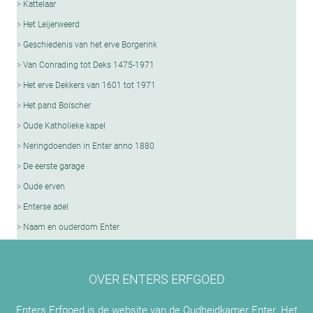
Kattelaar
Het Leijerweerd
Geschiedenis van het erve Borgerink
Van Conrading tot Deks 1475-1971
Het erve Dekkers van 1601 tot 1971
Het pand Bolscher
Oude Katholieke kapel
Neringdoenden in Enter anno 1880
De eerste garage
Oude erven
Enterse adel
Naam en ouderdom Enter
OVER ENTERS ERFGOED
Enters Erfgoed is de website van de Oudheidkamer Enter. Het