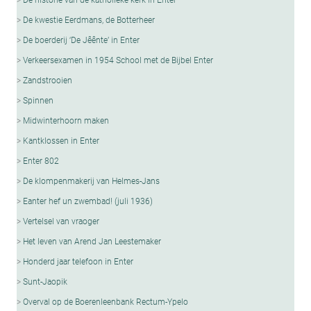
De kwestie Eerdmans, de Botterheer
De boerderij ‘De Jêênte’ in Enter
Verkeersexamen in 1954 School met de Bijbel Enter
Zandstrooien
Spinnen
Midwinterhoorn maken
Kantklossen in Enter
Enter 802
De klompenmakerij van Helmes-Jans
Eanter hef un zwembad! (juli 1936)
Vertelsel van vraoger
Het leven van Arend Jan Leestemaker
Honderd jaar telefoon in Enter
Sunt-Jaopik
Overval op de Boerenleenbank Rectum-Ypelo