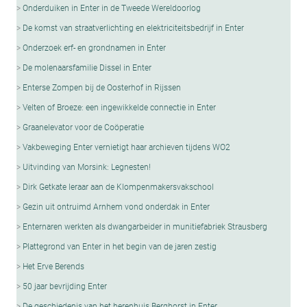
Onderduiken in Enter in de Tweede Wereldoorlog
De komst van straatverlichting en elektriciteitsbedrijf in Enter
Onderzoek erf- en grondnamen in Enter
De molenaarsfamilie Dissel in Enter
Enterse Zompen bij de Oosterhof in Rijssen
Velten of Broeze: een ingewikkelde connectie in Enter
Graanelevator voor de Coöperatie
Vakbeweging Enter vernietigt haar archieven tijdens WO2
Uitvinding van Morsink: Legnesten!
Dirk Getkate leraar aan de Klompenmakersvakschool
Gezin uit ontruimd Arnhem vond onderdak in Enter
Enternaren werkten als dwangarbeider in munitiefabriek Strausberg
Plattegrond van Enter in het begin van de jaren zestig
Het Erve Berends
50 jaar bevrijding Enter
De geschiedenis van het herenhuis Berghorst in Enter