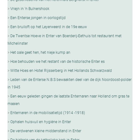
Vriejn in ’n Bulnershook
Een Enterse jongen in oorlogstijd
Een bruiloft op het Leyerweerd in de 19e eeuw
De Twentse Hoeve in Enter van Boerderij-Eethuis tot restaurant met
Michelinster
Het oale geet hen, het nieje kump an
Hoe behouden we het restant van de historische Enter es
Witte Hoes en Hotel Rijsserberg in Het Hollands Schwarzwald
Leden van de Enterse N.B.S bewaakten deel van de dijk Noordoost-polder
in 1945
Een eeuw geleden gingen de laatste Enternaren naar Holland om gras te
maaien
Enternaren in de mobilisatietijd (1914 -1918)
Ophalen huisvuil en hygiëne in Enter
De verdwenen kleine middenstand in Enter
De historie van de katholieke kerk in Enter