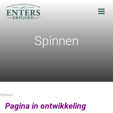
Ga
naar
de
inhoud
Spinnen
Spinnen
Pagina in ontwikkeling