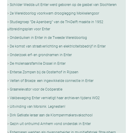
Schilder Wedda uit Enter werd geboren op de gasbel van Slochteren
2e Wereldoorlog voorkwam drooglegging Mokkelengoor
Studiegroep “De Apenberg” van de TH-Delft maakte in 1952
uitbreidingsplan voor Enter
Onderduiken in Enter in de Tweede Wereldoorlog
De komst van straatverlichting en elektriciteitsbedrijf in Enter
Onderzoek erf- en grondnamen in Enter
De molenaarsfamilie Dissel in Enter
Enterse Zompen bij de Oosterhof in Rijssen
Velten of Broeze: een ingewikkelde connectie in Enter
Graanelevator voor de Coöperatie
Vakbeweging Enter vernietigt haar archieven tijdens WO2
Uitvinding van Morsink: Legnesten!
Dirk Getkate leraar aan de Klompenmakersvakschool
Gezin uit ontruimd Arnhem vond onderdak in Enter
Enternaren werkten als dwangarbeider in munitiefabriek Strausberg