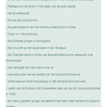
Plattegrond van Enter in het begin van de jaren zestig
Het Erve Berends
50 jaar bevrijding Enter
De geschiedenis van het herenhuis Berghorst in Enter
Vriejn in ’n Bulnershook
Een Enterse jongen in oorlogstijd
Een bruiloft op het Leyerweerd in de 19e eeuw
De Twentse Hoeve in Enter van Boerderij-Eethuis tot restaurant met
Michelinster
Het oale geet hen, het nieje kump an
Hoe behouden we het restant van de historische Enter es
Witte Hoes en Hotel Rijsserberg in Het Hollands Schwarzwald
Leden van de Enterse N.B.S bewaakten deel van de dijk Noordoost-polder
in 1945
Een eeuw geleden gingen de laatste Enternaren naar Holland om gras te
maaien