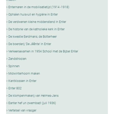
Enternaren in de mobilisatietijd (1914 -1918)
Ophalen huisvuil en hygiëne in Enter
De verdwenen kleine middenstand in Enter
De historie van de katholieke kerk in Enter
De kwestie Eerdmans, de Botterheer
De boerderij ‘De Jêênte’ in Enter
Verkeersexamen in 1954 School met de Bijbel Enter
Zandstrooien
Spinnen
Midwinterhoorn maken
Kantklossen in Enter
Enter 802
De klompenmakerij van Helmes-Jans
Eanter hef un zwembad! (juli 1936)
Vertelsel van vraoger