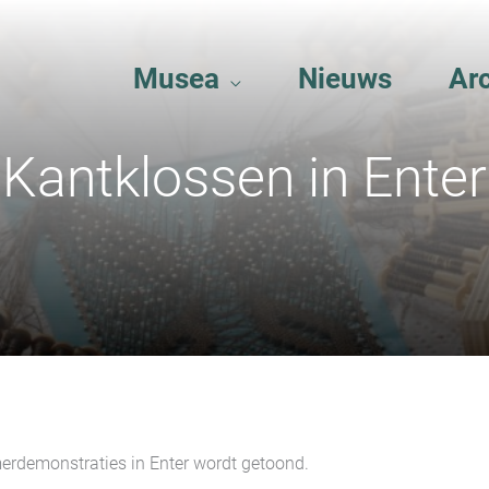
Musea
Nieuws
Ar
Kantklossen in Enter
erdemonstraties in Enter wordt getoond.