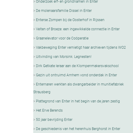
Onderzoek erf- en grondnamen in Enter
De molenaarsfamilie Dissel in Enter
Enterse Zompen bij de Oosterhof in Rijssen
Velten of Broeze: een ingewikkelde connectie in Enter
Graanelevator voor de Coöperatie
Vakbeweging Enter vernietigt haar archieven tijdens WO2
Uitvinding van Morsink: Legnesten!
Dirk Getkate leraar aan de Klompenmakersvakschool
Gezin uit ontruimd Arnhem vond onderdak in Enter
Enternaren werkten als dwangarbeider in munitiefabriek
Strausberg
Plattegrond van Enter in het begin van de jaren zestig
Het Erve Berends
50 jaar bevrijding Enter
De geschiedenis van het herenhuis Berghorst in Enter