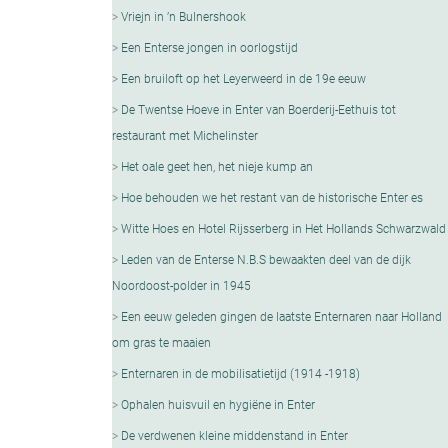
Vriejn in ’n Bulnershook
Een Enterse jongen in oorlogstijd
Een bruiloft op het Leyerweerd in de 19e eeuw
De Twentse Hoeve in Enter van Boerderij-Eethuis tot
restaurant met Michelinster
Het oale geet hen, het nieje kump an
Hoe behouden we het restant van de historische Enter es
Witte Hoes en Hotel Rijsserberg in Het Hollands Schwarzwald
Leden van de Enterse N.B.S bewaakten deel van de dijk
Noordoost-polder in 1945
Een eeuw geleden gingen de laatste Enternaren naar Holland
om gras te maaien
Enternaren in de mobilisatietijd (1914 -1918)
Ophalen huisvuil en hygiëne in Enter
De verdwenen kleine middenstand in Enter