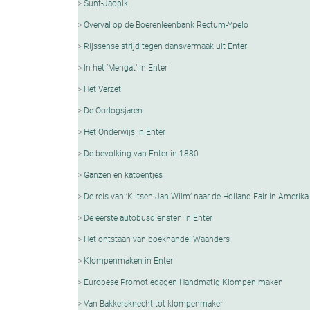
Sunt-Jaopik
Overval op de Boerenleenbank Rectum-Ypelo
Rijssense strijd tegen dansvermaak uit Enter
In het ‘Mengat’ in Enter
Het Verzet
De Oorlogsjaren
Het Onderwijs in Enter
De bevolking van Enter in 1880
Ganzen en katoentjes
De reis van ‘Klitsen-Jan Wilm’ naar de Holland Fair in Amerika
De eerste autobusdiensten in Enter
Het ontstaan van boekhandel Waanders
Klompenmaken in Enter
Europese Promotiedagen Handmatig Klompen maken
Van Bakkersknecht tot klompenmaker