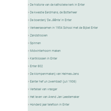
De historie van de katholieke kerk in Enter
De kwestie Eerdmans, de Botterheer
De boerderij ‘De Jêênte’ in Enter
Verkeersexamen in 1954 School met de Bijbel Enter
Zandstrooien
Spinnen
Midwinterhoorn maken
Kantklossen in Enter
Enter 802
De klompenmakerij van Helmes-Jans
Eanter hef un zwembad! (juli 1936)
Vertelsel van vraoger
Het leven van Arend Jan Leestemaker
Honderd jaar telefoon in Enter