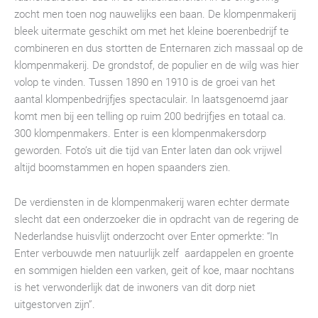
zocht men toen nog nauwelijks een baan. De klompenmakerij
bleek uitermate geschikt om met het kleine boerenbedrijf te
combineren en dus stortten de Enternaren zich massaal op de
klompenmakerij. De grondstof, de populier en de wilg was hier
volop te vinden. Tussen 1890 en 1910 is de groei van het
aantal klompenbedrijfjes spectaculair. In laatsgenoemd jaar
komt men bij een telling op ruim 200 bedrijfjes en totaal ca.
300 klompenmakers. Enter is een klompenmakersdorp
geworden. Foto’s uit die tijd van Enter laten dan ook vrijwel
altijd boomstammen en hopen spaanders zien.
De verdiensten in de klompenmakerij waren echter dermate
slecht dat een onderzoeker die in opdracht van de regering de
Nederlandse huisvlijt onderzocht over Enter opmerkte: “In
Enter verbouwde men natuurlijk zelf aardappelen en groente
en sommigen hielden een varken, geit of koe, maar nochtans
is het verwonderlijk dat de inwoners van dit dorp niet
uitgestorven zijn”.