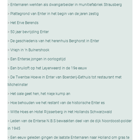
Enternaren werkten als dwangarbeider in munitiefabriek Strausberg
Plattegrond van Enter in het begin van de jaren zestig
Het Erve Berends
50 jaar bevrijding Enter
De geschiedenis van het herenhuis Berghorst in Enter
Vriejn in ’n Bulnershook
Een Enterse jongen in oorlogstijd
Een bruiloft op het Leyerweerd in de 19e eeuw
De Twentse Hoeve in Enter van Boerderij-Eethuis tot restaurant met
Michelinster
Het oale geet hen, het nieje kump an
Hoe behouden we het restant van de historische Enter es
Witte Hoes en Hotel Rijsserberg in Het Hollands Schwarzwald
Leden van de Enterse N.B.S bewaakten deel van de dijk Noordoost-polder
in 1945
Een eeuw geleden gingen de laatste Enternaren naar Holland om gras te