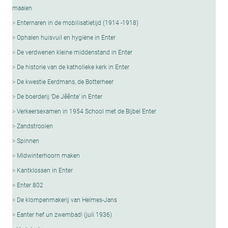
maaien
Enternaren in de mobilisatietijd (1914 -1918)
Ophalen huisvuil en hygiëne in Enter
De verdwenen kleine middenstand in Enter
De historie van de katholieke kerk in Enter
De kwestie Eerdmans, de Botterheer
De boerderij ‘De Jêênte’ in Enter
Verkeersexamen in 1954 School met de Bijbel Enter
Zandstrooien
Spinnen
Midwinterhoorn maken
Kantklossen in Enter
Enter 802
De klompenmakerij van Helmes-Jans
Eanter hef un zwembad! (juli 1936)