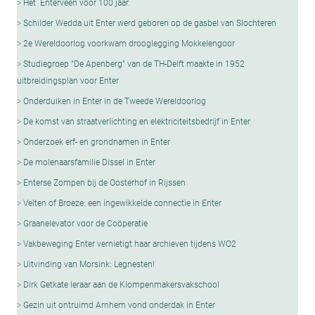
Het Enterveen voor 100 jaar.
Schilder Wedda uit Enter werd geboren op de gasbel van Slochteren
2e Wereldoorlog voorkwam drooglegging Mokkelengoor
Studiegroep “De Apenberg” van de TH-Delft maakte in 1952
uitbreidingsplan voor Enter
Onderduiken in Enter in de Tweede Wereldoorlog
De komst van straatverlichting en elektriciteitsbedrijf in Enter
Onderzoek erf- en grondnamen in Enter
De molenaarsfamilie Dissel in Enter
Enterse Zompen bij de Oosterhof in Rijssen
Velten of Broeze: een ingewikkelde connectie in Enter
Graanelevator voor de Coöperatie
Vakbeweging Enter vernietigt haar archieven tijdens WO2
Uitvinding van Morsink: Legnesten!
Dirk Getkate leraar aan de Klompenmakersvakschool
Gezin uit ontruimd Arnhem vond onderdak in Enter