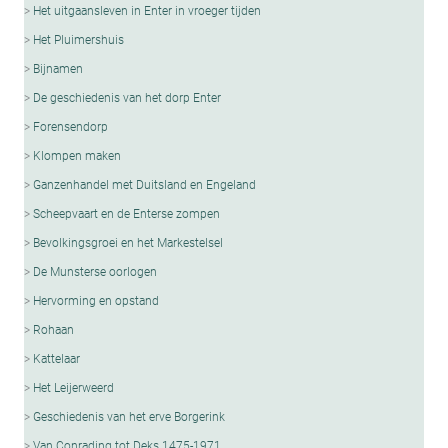
Het uitgaansleven in Enter in vroeger tijden
Het Pluimershuis
Bijnamen
De geschiedenis van het dorp Enter
Forensendorp
Klompen maken
Ganzenhandel met Duitsland en Engeland
Scheepvaart en de Enterse zompen
Bevolkingsgroei en het Markestelsel
De Munsterse oorlogen
Hervorming en opstand
Rohaan
Kattelaar
Het Leijerweerd
Geschiedenis van het erve Borgerink
Van Conrading tot Deks 1475-1971