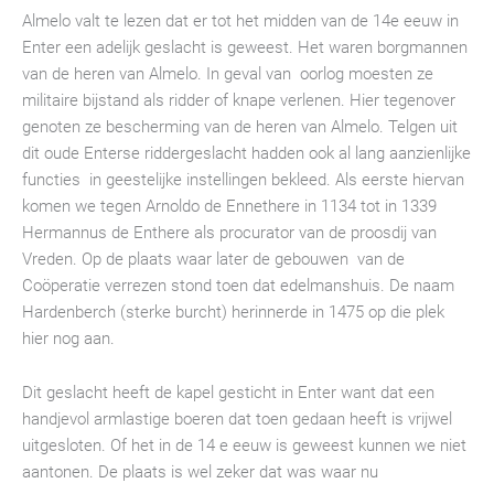
Almelo valt te lezen dat er tot het midden van de 14e eeuw in
Enter een adelijk geslacht is geweest. Het war
en borgmannen
van de heren van Almelo. In geva
l van oorlog moesten ze
militaire bijstand als ridder of knape verlenen. Hier tegenover
genoten ze bescherming van de heren van Almelo. Telgen uit
dit oude
Enterse riddergeslacht hadden ook al lang aanzienlijke
functies in geestelijke instellingen bekleed. Als eerste hiervan
komen we tegen Arnoldo de Ennethere in 1134 tot in 1339
Hermannus de Enthere als procurator van de proosdij van
Vreden. Op de plaats waar later de gebouwen van de
Coöperatie verrezen stond toen dat edelmanshuis. De naam
Hardenberch (sterke burcht) herinnerde in 1475 op die plek
hier nog aan.
Dit geslacht heeft de kapel gesticht in Enter want dat een
handjevol armlastige boeren dat toen gedaan heeft is vrijwel
uitgesloten. Of het in de 14 e eeuw is geweest kunnen we niet
aantonen. De plaats is wel zeker dat was waar nu