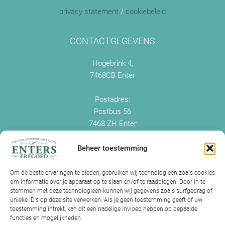
privacy statement
/
cookiebeleid
CONTACTGEGEVENS
Hogebrink 4,
7468CB Enter
Postadres:
Postbus 56
7468 ZH Enter
+0547 - 38 38 54
info@enterserfgoed.nl
Beheer toestemming
www.enterserfgoed.nl
Om de beste ervaringen te bieden, gebruiken wij technologieën zoals cookies
om informatie over je apparaat op te slaan en/of te raadplegen. Door in te
IK HEB OUDE FOTO'S
stemmen met deze technologieën kunnen wij gegevens zoals surfgedrag of
unieke ID's op deze site verwerken. Als je geen toestemming geeft of uw
Is Historisch Enter daarin geïnteresseerd?
toestemming intrekt, kan dit een nadelige invloed hebben op bepaalde
functies en mogelijkheden.
Jazeker! Hebt u oude foto’s of videos van Enter? Dan kunt u contact