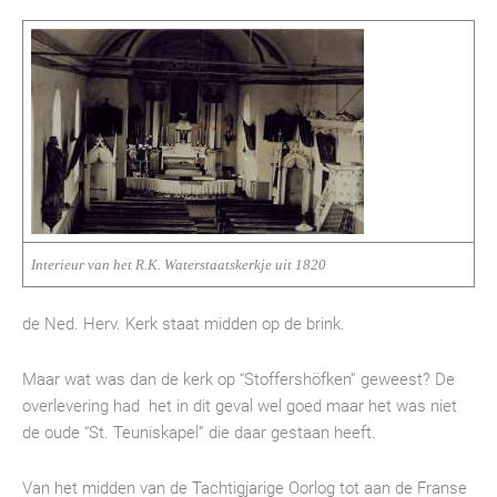
Interieur van het R.K. Waterstaatskerkje uit 1820
de Ned. Herv. Kerk staat midden op de brink.
Maar wat was dan de kerk op “Stoffershöfken” geweest? De
overlevering had het in dit geval wel goed maar het was niet
de oude “St. Teuniskapel” die daar gestaan heeft.
Van het midden van de Tachtigjarige Oorlog tot aan de Franse