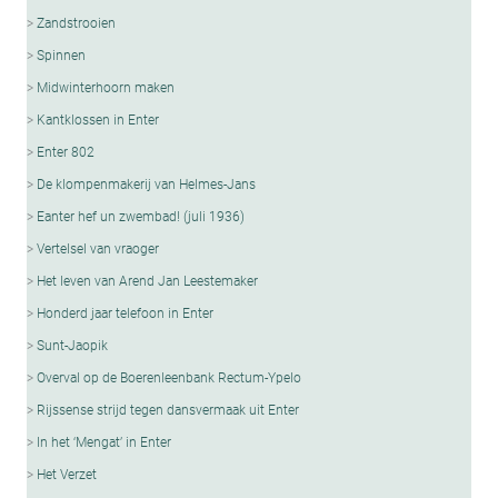
Zandstrooien
Spinnen
Midwinterhoorn maken
Kantklossen in Enter
Enter 802
De klompenmakerij van Helmes-Jans
Eanter hef un zwembad! (juli 1936)
Vertelsel van vraoger
Het leven van Arend Jan Leestemaker
Honderd jaar telefoon in Enter
Sunt-Jaopik
Overval op de Boerenleenbank Rectum-Ypelo
Rijssense strijd tegen dansvermaak uit Enter
In het ‘Mengat’ in Enter
Het Verzet