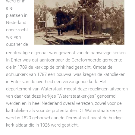
werd er in
alle
plaatsen in
Nederland
onderzocht
wie van
oudsher de
rechtmatige eigenaar was geweest van de aanwezige kerken .
In Enter was dat aantoonbaar de Gereformeerde gemeente
die in 1709 de kerk op de brink had gesticht. Omdat de
schuurkerk van 1787 een bouwval was kregen de katholieken
in Enter van de overheid een vervangende kerk. Het
departement van Waterstaat moest deze regelingen uitvoeren
van daar dat deze kerkjes “Waterstaatkerkjes” genoemd
werden en in heel Nederland overal verrezen, zowel voor de
katholieken als voor de protestanten.Dit Waterstaatskerkje
werd in 1820 gebouwd aan de Dorpsstraat naast de huidige
kerk aldaar die in 1926 werd gesticht.