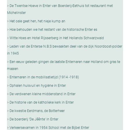
De Twentse Hoeve in Enter van Boerderij-Eethuis tot restaurant met
Michelinster
Het oale geet hen, het nieje kump an
Hoe behouden we het restant van de historische Enter es
Witte Hoes en Hotel Rijsserberg in Het Hollands Schwarzwald
Leden van de Enterse N.B.S bewaakten deel van de dijk Noordoost-polder
in 1945
Een eeuw geleden gingen de laatste Enternaren naar Holland om gras te
maaien
Enternaren in de mobilisatietijd (1914 -1918)
Ophalen huisvuil en hygiëne in Enter
De verdwenen kleine middenstand in Enter
De historie van de katholieke kerk in Enter
De kwestie Eerdmans, de Botterheer
De boerderij ‘De Jêênte’ in Enter
Verkeersexamen in 1954 School met de Bijbel Enter