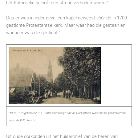
het Katholieke geloof toen streng verboden waren.”
Dus er was in ieder geval een kapel geweest vòòr de in 1709
gestichte Protestantse kerk. Maar waar had die gestaan en
wanneer was die gesticht?
Het in 1820 gebouwde R.K. Waterstaatskerkje aan de Dorpsstraat waar nu het parkeerterrein
naast de R.K. kerk is.
Uit oude oorkonden uit het huisarchief van de heren van