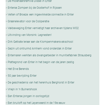
De molenaarsfamilie Dissel in Enter
Enterse Zompen bij de Oosterhof in Rijssen
Velten of Broeze: een ingewikkelde connectie in Enter
Graanelevator voor de Coöperatie
Vakbeweging Enter vernietigt haar archieven tijdens WO2
Uitvinding van Morsink: Legnesten!
Dirk Getkate leraar aan de Klompenmakersvakschool
Gezin uit ontruimd Arnhem vond onderdak in Enter
Enternaren werkten als dwangarbeider in munitiefabriek Strausberg
Plattegrond van Enter in het begin van de jaren zestig
Het Erve Berends
50 jaar bevrijding Enter
De geschiedenis van het herenhuis Berghorst in Enter
Vriejn in ’n Bulnershook
Een Enterse jongen in oorlogstijd
Een bruiloft op het Leyerweerd in de 19e eeuw