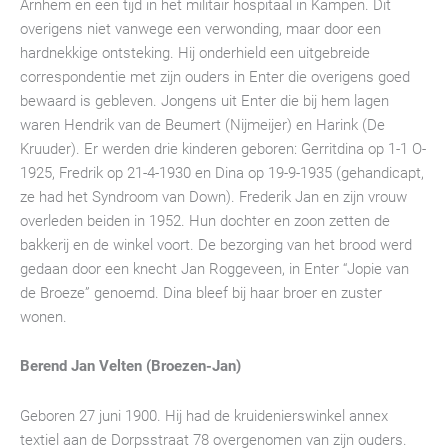
Arnhem en een tijd in het militair hospitaal in Kampen. Dit
overigens niet vanwege een verwonding, maar door een
hardnekkige ontsteking. Hij onderhield een uitgebreide
correspondentie met zijn ouders in Enter die overigens goed
bewaard is gebleven. Jongens uit Enter die bij hem lagen
waren Hendrik van de Beumert (Nijmeijer) en Harink (De
Kruuder). Er werden drie kinderen geboren: Gerritdina op 1-1 O-
1925, Fredrik op 21-4-1930 en Dina op 19-9-1935 (gehandicapt,
ze had het Syndroom van Down). Frederik Jan en zijn vrouw
overleden beiden in 1952. Hun dochter en zoon zetten de
bakkerij en de winkel voort. De bezorging van het brood werd
gedaan door een knecht Jan Roggeveen, in Enter “Jopie van
de Broeze” genoemd. Dina bleef bij haar broer en zuster
wonen.
Berend Jan Velten (Broezen-Jan)
Geboren 27 juni 1900. Hij had de kruidenierswinkel annex
textiel aan de Dorpsstraat 78 overgenomen van zijn ouders.