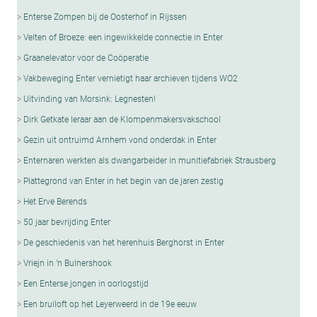
Enterse Zompen bij de Oosterhof in Rijssen
Velten of Broeze: een ingewikkelde connectie in Enter
Graanelevator voor de Coöperatie
Vakbeweging Enter vernietigt haar archieven tijdens WO2
Uitvinding van Morsink: Legnesten!
Dirk Getkate leraar aan de Klompenmakersvakschool
Gezin uit ontruimd Arnhem vond onderdak in Enter
Enternaren werkten als dwangarbeider in munitiefabriek Strausberg
Plattegrond van Enter in het begin van de jaren zestig
Het Erve Berends
50 jaar bevrijding Enter
De geschiedenis van het herenhuis Berghorst in Enter
Vriejn in ’n Bulnershook
Een Enterse jongen in oorlogstijd
Een bruiloft op het Leyerweerd in de 19e eeuw