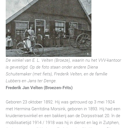
De winkel van E. L. Velten (Broeze), waarin nu het VVV-kantoor
is gevestígd. Op de foto staan onder andere Diena
Schuitemaker (met fiets), Frederík Velten, en de famílie
Lubbers en Jans ter Denge.
Frederik Jan Velten (Broezen-Frits)
Geboren 23 oktober 1892. Hij was getrouwd op 3 mei 1924
met Hermina Gerritdina Morsink, geboren in 1893. Hij had een
kruidenierswinkel en een bakkerij aan de Dorpsstraat 20. ln de
mobilisatietijd 1914 / 1918 was hij in dienst en lag in Zutphen,