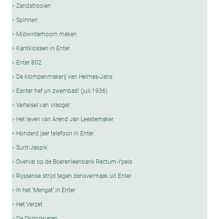
Zandstrooien
Spinnen
Midwinterhoorn maken
Kantklossen in Enter
Enter 802
De klompenmakerij van Helmes-Jans
Eanter hef un zwembad! (juli 1936)
Vertelsel van vraoger
Het leven van Arend Jan Leestemaker
Honderd jaar telefoon in Enter
Sunt-Jaopik
Overval op de Boerenleenbank Rectum-Ypelo
Rijssense strijd tegen dansvermaak uit Enter
In het ‘Mengat’ in Enter
Het Verzet
De Oorlogsjaren