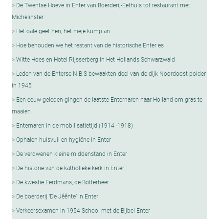
De Twentse Hoeve in Enter van Boerderij-Eethuis tot restaurant met
Michelinster
Het oale geet hen, het nieje kump an
Hoe behouden we het restant van de historische Enter es
Witte Hoes en Hotel Rijsserberg in Het Hollands Schwarzwald
Leden van de Enterse N.B.S bewaakten deel van de dijk Noordoost-polder
in 1945
Een eeuw geleden gingen de laatste Enternaren naar Holland om gras te
maaien
Enternaren in de mobilisatietijd (1914 -1918)
Ophalen huisvuil en hygiëne in Enter
De verdwenen kleine middenstand in Enter
De historie van de katholieke kerk in Enter
De kwestie Eerdmans, de Botterheer
De boerderij ‘De Jêênte’ in Enter
Verkeersexamen in 1954 School met de Bijbel Enter