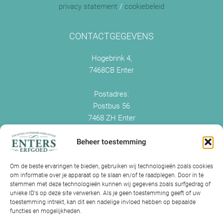
privacy statement
/
cookiebeleid
CONTACTGEGEVENS
Hogebrink 4,
7468CB Enter
Postadres:
Postbus 56
7468 ZH Enter
+0547 - 38 38 54
info@enterserfgoed.nl
Beheer toestemming
www.enterserfgoed.nl
Om de beste ervaringen te bieden, gebruiken wij technologieën zoals cookies
om informatie over je apparaat op te slaan en/of te raadplegen. Door in te
IK HEB OUDE FOTO'S
stemmen met deze technologieën kunnen wij gegevens zoals surfgedrag of
unieke ID's op deze site verwerken. Als je geen toestemming geeft of uw
Is Historisch Enter daarin geïnteresseerd?
toestemming intrekt, kan dit een nadelige invloed hebben op bepaalde
functies en mogelijkheden.
Jazeker! Hebt u oude foto’s of videos van Enter? Dan kunt u contact