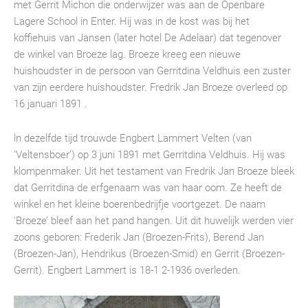
met Gerrit Michon die onderwijzer was aan de Openbare
Lagere School in Enter. Hij was in de kost was bij het
koffiehuis van Jansen (later hotel De Adelaar) dat tegenover
de winkel van Broeze lag. Broeze kreeg een nieuwe
huishoudster in de persoon van Gerritdina Veldhuis een zuster
van zijn eerdere huishoudster. Fredrik Jan Broeze overleed op
16 januari 1891 .
ln dezelfde tijd trouwde Engbert Lammert Velten (van
‘Veltensboer’) op 3 juni 1891 met Gerritdina Veldhuis. Hij was
klompenmaker. Uit het testament van Fredrik Jan Broeze bleek
dat Gerritdina de erfgenaam was van haar oom. Ze heeft de
winkel en het kleine boerenbedrijfje voortgezet. De naam
‘Broeze’ bleef aan het pand hangen. Uit dit huwelijk werden vier
zoons geboren: Frederik Jan (Broezen-Frits), Berend Jan
(Broezen-Jan), Hendrikus (Broezen-Smid) en Gerrit (Broezen-
Gerrit). Engbert Lammert is 18-1 2-1936 overleden.