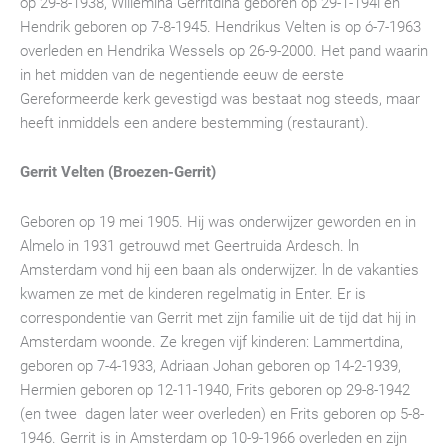
op 29-8-1938, Willemina Gerrítdina geboren op 29-1-194l en
Hendrik geboren op 7-8-1945. Hendrikus Velten is op ó-7-1963
overleden en Hendrika Wessels op 26-9-2000. Het pand waarin
in het midden van de negentiende eeuw de eerste
Gereformeerde kerk gevestigd was bestaat nog steeds, maar
heeft inmiddels een andere bestemming (restaurant).
Gerrit Velten (Broezen-Gerrit)
Geboren op 19 mei 1905. Hij was onderwijzer geworden en in
Almelo in 1931 getrouwd met Geertruida Ardesch. ln
Amsterdam vond hij een baan als onderwijzer. ln de vakanties
kwamen ze met de kinderen regelmatig in Enter. Er is
correspondentie van Gerrit met zijn familie uit de tijd dat hij in
Amsterdam woonde. Ze kregen vijf kinderen: Lammertdina,
geboren op 7-4-1933, Adriaan Johan geboren op 14-2-1939,
Hermien geboren op 12-11-1940, Frits geboren op 29-8-1942
(en twee dagen later weer overleden) en Frits geboren op 5-8-
1946. Gerrit is in Amsterdam op 10-9-1966 overleden en zijn