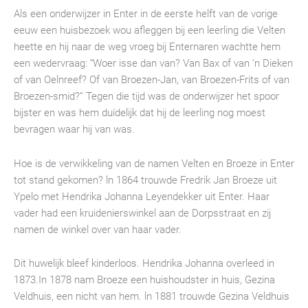
Als een onderwijzer in Enter in de eerste helft van de vorige
eeuw een huisbezoek wou afleggen bij een leerling die Velten
heette en hij naar de weg vroeg bij Enternaren wachtte hem
een wedervraag: “Woer isse dan van? Van Bax of van ’n Dieken
of van Oelnreef? Of van Broezen-Jan, van Broezen-Frits of van
Broezen-smid?” Tegen die tijd was de onderwijzer het spoor
bijster en was hem duídelijk dat hij de leerling nog moest
bevragen waar hij van was.
Hoe is de verwikkeling van de namen Velten en Broeze in Enter
tot stand gekomen? ln 1864 trouwde Fredrik Jan Broeze uit
Ypelo met Hendrika Johanna Leyendekker uit Enter. Haar
vader had een kruidenierswinkel aan de Dorpsstraat en zij
namen de winkel over van haar vader.
Dit huwelijk bleef kinderloos. Hendrika Johanna overleed in
1873.In 1878 nam Broeze een huishoudster in huis, Gezina
Veldhuis, een nicht van hem. ln 1881 trouwde Gezina Veldhuis