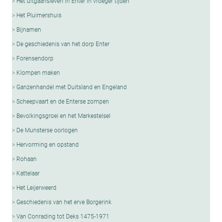
Het uitgaansleven in Enter in vroeger tijden
Het Pluimershuis
Bijnamen
De geschiedenis van het dorp Enter
Forensendorp
Klompen maken
Ganzenhandel met Duitsland en Engeland
Scheepvaart en de Enterse zompen
Bevolkingsgroei en het Markestelsel
De Munsterse oorlogen
Hervorming en opstand
Rohaan
Kattelaar
Het Leijerweerd
Geschiedenis van het erve Borgerink
Van Conrading tot Deks 1475-1971